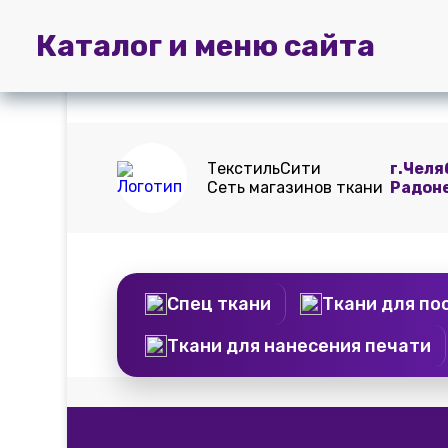
Главная
Пошив
Доставка и
Каталог и меню сайта
штор
оплата
ТекстильСити
г.Челя
Сеть магазинов ткани
Радон
Спец ткани
Ткани для по
Ткани для нанесения печати