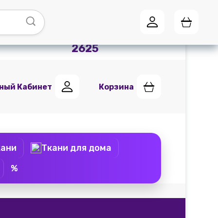
Адреса магазинов
Мы в
Telegram
+7 (951) 441
2625
ный Кабинет
Корзина
кани
Ткани для дома
%