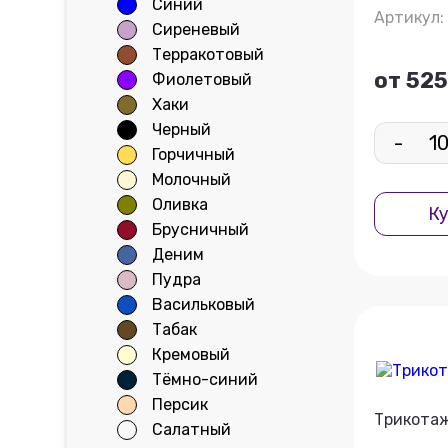
Синий
Артикул:
Сиреневый
Терракотовый
от 525
Фиолетовый
Хаки
Черный
-
Горчичный
Молочный
Оливка
Ку
Брусничный
Деним
Пудра
Васильковый
Табак
Кремовый
Тёмно-синий
Персик
Трикотаж
Салатный