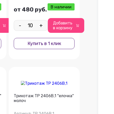
В наличии
от 480 руб.
Добавить
-
+
в корзину
Купить в 1 клик
"
Трикотаж ТР 2406В,1 "елочка"
молоч
Артикул: ТР 2406В,1