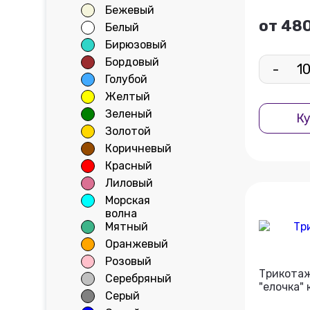
Бежевый
от 480
Белый
Бирюзовый
Бордовый
-
Голубой
Желтый
Зеленый
Ку
Золотой
Коричневый
Красный
Лиловый
Морская
волна
Мятный
Оранжевый
Розовый
Трикотаж
Серебряный
"елочка" 
Серый