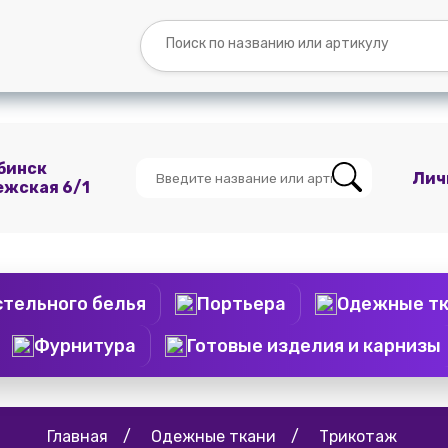
Вопросы и
Контакты
О
Мы
ответы
нас
ВКонтакте
бинск
Лич
ежская 6/1
стельного белья
Портьера
Одежные т
Фурнитура
Готовые изделия и карнизы
Главная
/
Одежные ткани
/
Трикотаж