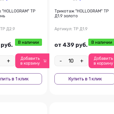
ж "HOLLOGRAM" ТР
Трикотаж "HOLLOGRAM" ТР
ень
Д1.9 золото
 ТР Д2.9
Артикул: ТР Д1.9
В наличии
В наличии
 руб.
от 439 руб.
Добавить
Добавить
+
-
+
в корзину
в корзину
пить в 1 клик
Купить в 1 клик