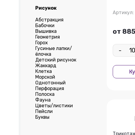
Рисунок
Артикул:
Абстракция
Бабочки
от 885
Вышивка
Геометрия
Горох
Гусиные лапки/
-
ёлочка
Детский рисунок
Жаккард
Клетка
Ку
Морской
Однотонный
Перфорация
Полоска
Фауна
Цветы/листики
Пейсли
Буквы
Трикота