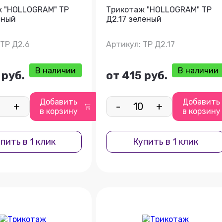
ж "HOLLOGRAM" ТР
Трикотаж "HOLLOGRAM" ТР
сный
Д2.17 зеленый
 ТР Д2.6
Артикул: ТР Д2.17
В наличии
В наличии
 руб.
от 415 руб.
Добавить
Добавить
+
-
+
в корзину
в корзину
пить в 1 клик
Купить в 1 клик