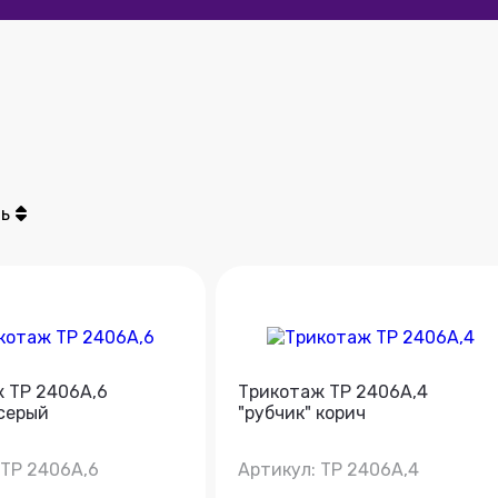
ь
 ТР 2406А,6
Трикотаж ТР 2406А,4
 серый
"рубчик" корич
 ТР 2406А,6
Артикул: ТР 2406А,4