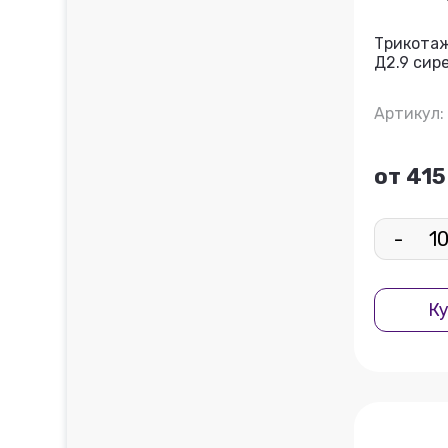
Трикота
Д2.9 сир
Артикул:
от 415
-
Ку