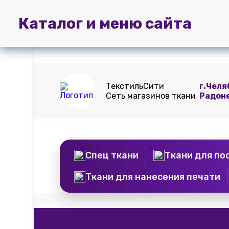
Главная
Пошив
Доставка и
Каталог и меню сайта
штор
оплата
ТекстильСити
г.Челя
Сеть магазинов ткани
Радон
Спец ткани
Ткани для по
Ткани для нанесения печати