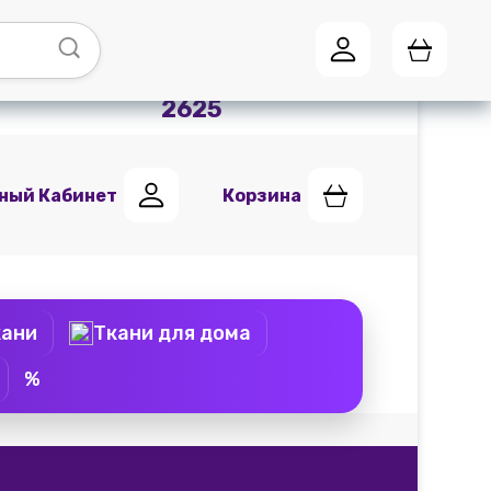
Адреса магазинов
Мы в
Telegram
+7 (951) 441
2625
ный Кабинет
Корзина
кани
Ткани для дома
%