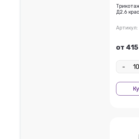
Трикота
Д2.6 кра
Артикул:
от 415
-
Ку