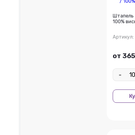
Штапель К
100% вис
Артикул: 
от 365
-
Ку