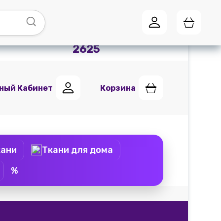
Адреса магазинов
Мы в
Telegram
+7 (951) 441
2625
ный Кабинет
Корзина
кани
Ткани для дома
%