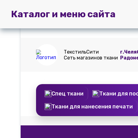
Главная
Пошив
Доставка и
Каталог и меню сайта
штор
оплата
ТекстильСити
г.Челя
Сеть магазинов ткани
Радон
Спец ткани
Ткани для по
Ткани для нанесения печати