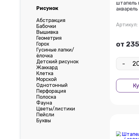
штапель 
Рисунок
акварель
Абстракция
Артикул: 
Бабочки
Вышивка
Геометрия
от 235
Горох
Гусиные лапки/
ёлочка
Детский рисунок
-
Жаккард
Клетка
Морской
Однотонный
Ку
Перфорация
Полоска
Фауна
Цветы/листики
Пейсли
Буквы