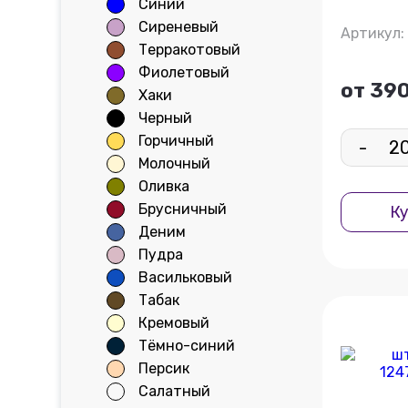
Синий
Сиреневый
Артикул: 
Терракотовый
Фиолетовый
от 390
Хаки
Черный
Горчичный
-
Молочный
Оливка
Брусничный
Ку
Деним
Пудра
Васильковый
Табак
Кремовый
Тёмно-синий
Персик
Салатный