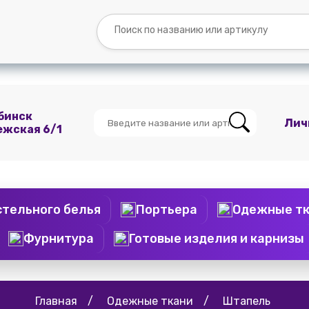
Вопросы и
Контакты
О
Мы
ответы
нас
ВКонтакте
бинск
Лич
ежская 6/1
стельного белья
Портьера
Одежные т
Фурнитура
Готовые изделия и карнизы
Главная
/
Одежные ткани
/
Штапель