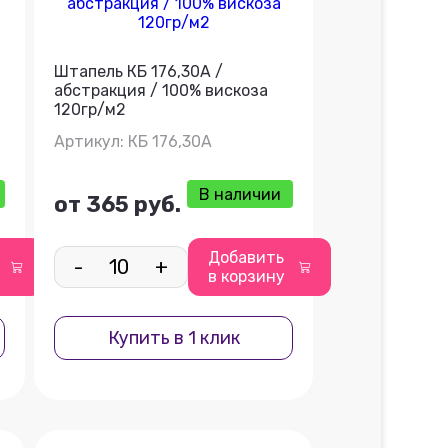
Штапель КБ 176,30А /
абстракция / 100% вискоза
120гр/м2
Артикул: КБ 176,30А
В наличии
от 365 руб.
Добавить
-
+
в корзину
Купить в 1 клик