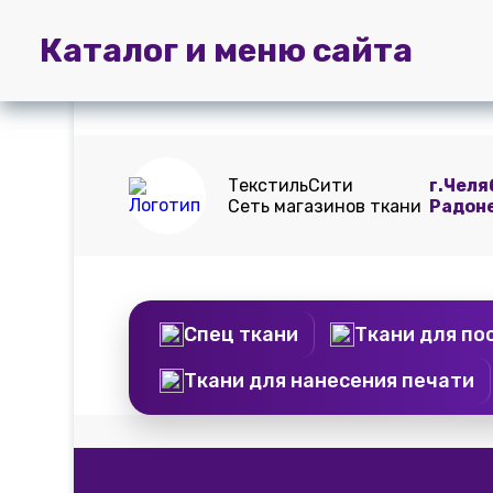
Главная
Пошив
Доставка и
Каталог и меню сайта
штор
оплата
ТекстильСити
г.Челя
Сеть магазинов ткани
Радон
Спец ткани
Ткани для по
Ткани для нанесения печати