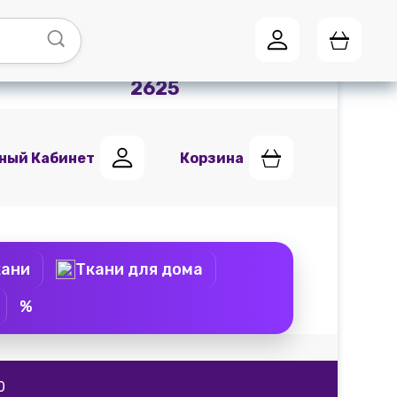
Адреса магазинов
Мы в
Telegram
+7 (951) 441
2625
ный Кабинет
Корзина
кани
Ткани для дома
%
0