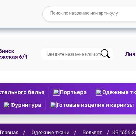
Вопросы и
Контакты
О
Мы
ответы
нас
ВКонтакте
бинск
Лич
ежская 6/1
стельного белья
Портьера
Одежные т
Фурнитура
Готовые изделия и карнизы
Главная
/
Одежные ткани
/
Вельвет
/
КБ 1656.2