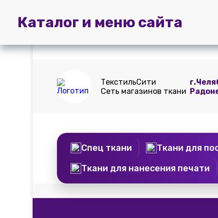
Главная
Пошив
Доставка и
Каталог и меню сайта
штор
оплата
ТекстильСити
г.Челя
Сеть магазинов ткани
Радон
Спец ткани
Ткани для по
Ткани для нанесения печати