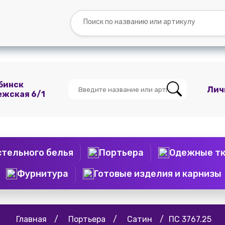
Вопросы и
Контакты
О
Мы
ответы
нас
ВКонтакте
бинск
Лич
ежская 6/1
стельного белья
Портьера
Одежные т
Фурнитура
Готовые изделия и карнизы
Главная
/
Портьера
/
Сатин
/
ПС 3767.25