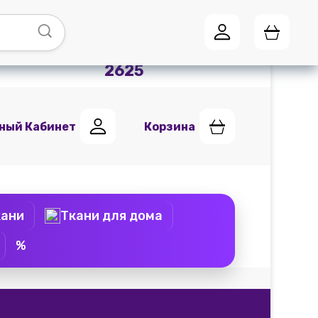
Адреса магазинов
Мы в
Telegram
+7 (951) 441
2625
ный Кабинет
Корзина
кани
Ткани для дома
%