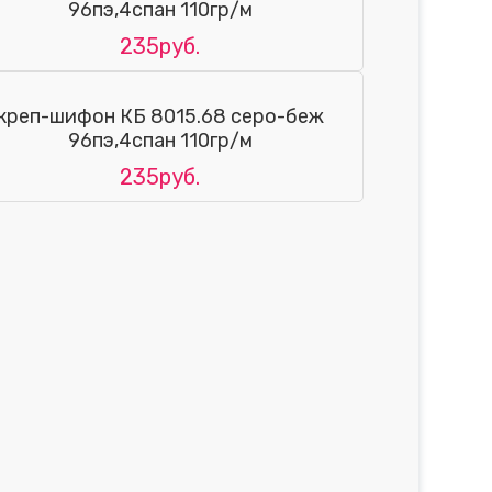
96пэ,4спан 110гр/м
235руб.
креп-шифон КБ 8015.68 серо-беж
96пэ,4спан 110гр/м
235руб.