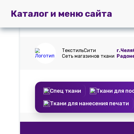
Главная
Пошив
Доставка и
Каталог и меню сайта
штор
оплата
ТекстильСити
г.Челя
Сеть магазинов ткани
Радон
Спец ткани
Ткани для по
Ткани для нанесения печати