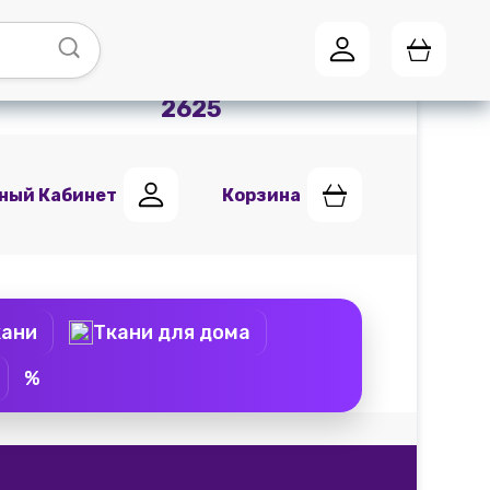
Адреса магазинов
Мы в
Telegram
+7 (951) 441
2625
ный Кабинет
Корзина
кани
Ткани для дома
%