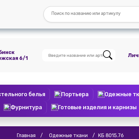
Вопросы и
Контакты
О
Мы
ответы
нас
ВКонтакте
бинск
Лич
ежская 6/1
стельного белья
Портьера
Одежные т
Фурнитура
Готовые изделия и карнизы
Главная
/
Одежные ткани
/
КБ 8015.76