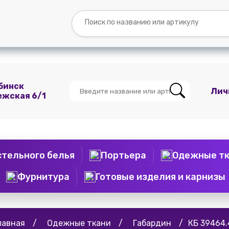
Вопросы и
Контакты
О
Мы
ответы
нас
ВКонтакте
бинск
Лич
ежская 6/1
стельного белья
Портьера
Одежные т
Фурнитура
Готовые изделия и карнизы
лавная
/
Одежные ткани
/
Габардин
/
КБ 39464.