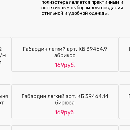
полиэстера является практичным и
эстетичным выбором для создания
стильной и удобной одежды.
2
Габардин легкий арт. КБ 39464.9
б/м
абрикос
м
169руб.
ыня
Габардин легкий арт. КБ 39464.14
от
бирюза
169руб.