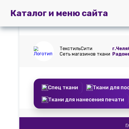
Главная
Пошив
Доставка и
Каталог и меню сайта
штор
оплата
ТекстильСити
г.Челя
Сеть магазинов ткани
Радон
Спец ткани
Ткани для по
Ткани для нанесения печати
Г